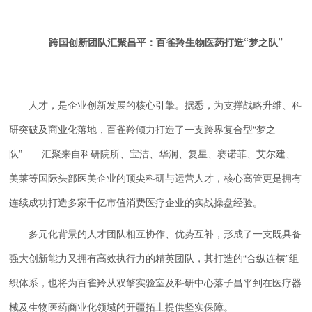
跨国创新团队汇聚昌平：百雀羚生物医药打造“梦之队”
人才，是企业创新发展的核心引擎。据悉，为支撑战略升维、科
研突破及商业化落地，百雀羚倾力打造了一支跨界复合型“梦之
队”——汇聚来自科研院所、宝洁、华润、复星、赛诺菲、艾尔建、
美莱等国际头部医美企业的顶尖科研与运营人才，核心高管更是拥有
连续成功打造多家千亿市值消费医疗企业的实战操盘经验。
多元化背景的人才团队相互协作、优势互补，形成了一支既具备
强大创新能力又拥有高效执行力的精英团队，其打造的“合纵连横”组
织体系，也将为百雀羚从双擎实验室及科研中心落子昌平到在医疗器
械及生物医药商业化领域的开疆拓土提供坚实保障。