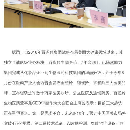
据悉，自2018年百雀羚集团战略布局美丽大健康领域以来，其
独立且战略级业务板块—百雀羚生物医药，7年磨3剑，已悄然助力
集团完成从化妆品企业到生物医药科技集团的华丽升级，并于今年8
月份在医药产业大会西普会发布金雀羚、锦雀羚、御雀羚三大医美品
牌，宣布强势进军数十万家医美诊所、公立医院及连锁药房。百雀羚
生物医药董事兼CEO李衡作为大会联合主席曾表示：目前三大趋势
正在重塑赛道。第一是需求革命，未来8-10年，预计中国医美市场将
突破4万亿规模。第二是技术革命，AI皮肤检测、智能治疗设备、营