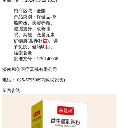
更新时间：2024-11-29 10:31
招商区域：
全国
产品类别：
保健品-降
脂降压、美容养颜、
减肥瘦身、改善睡
眠、其他、微量元素
矿物质(营养补
益
)、调
节免疫、健脑明目、
延缓衰老
批准文号：
G20140038
济南和创医疗器械有限公司
电话： 025-57950697(购买勿扰)
留言咨询