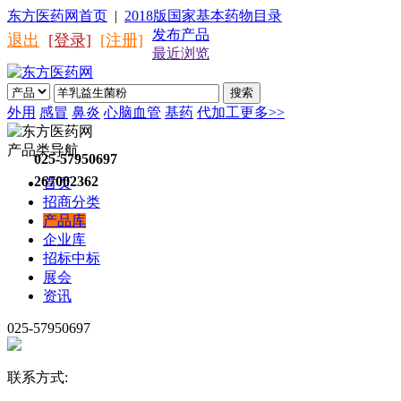
东方医药网首页
|
2018版国家基本药物目录
发布产品
退出
[登录]
[注册]
最近浏览
搜索
外用
感冒
鼻炎
心脑血管
基药
代加工
更多>>
产品类导航
025-57950697
267002362
首页
招商分类
产品库
企业库
招标中标
展会
资讯
025-57950697
联系方式: