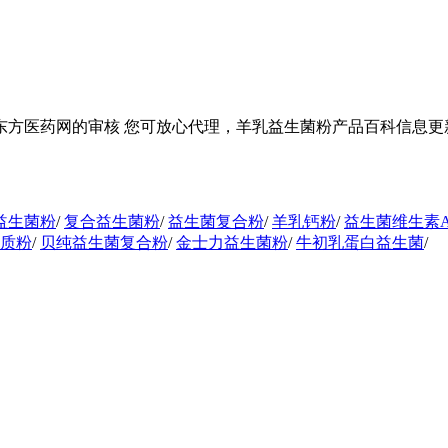
方医药网的审核 您可放心代理，羊乳益生菌粉产品百科信息更新中
益生菌粉
/
复合益生菌粉
/
益生菌复合粉
/
羊乳钙粉
/
益生菌维生素
质粉
/
贝纯益生菌复合粉
/
金士力益生菌粉
/
牛初乳蛋白益生菌
/