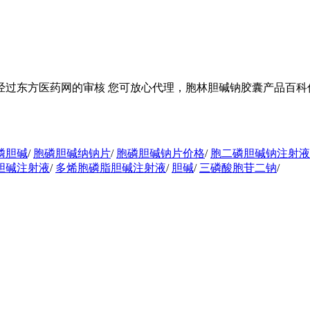
过东方医药网的审核 您可放心代理，胞林胆碱钠胶囊产品百科信息
磷胆碱
/
胞磷胆碱纳钠片
/
胞磷胆碱钠片价格
/
胞二磷胆碱钠注射液
胆碱注射液
/
多烯胞磷脂胆碱注射液
/
胆碱
/
三磷酸胞苷二钠
/