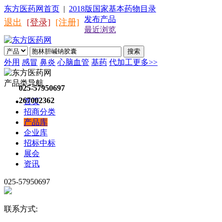
东方医药网首页
|
2018版国家基本药物目录
发布产品
退出
[登录]
[注册]
最近浏览
搜索
外用
感冒
鼻炎
心脑血管
基药
代加工
更多>>
产品类导航
025-57950697
267002362
首页
招商分类
产品库
企业库
招标中标
展会
资讯
025-57950697
联系方式: