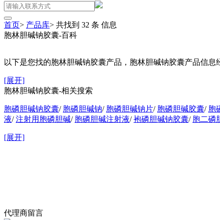
首页
>
产品库
>
共找到
32
条
信息
胞林胆碱钠胶囊-百科
以下是您找的胞林胆碱钠胶囊产品，胞林胆碱钠胶囊产品信息经
[展开]
胞林胆碱钠胶囊-相关搜索
胞磷胆碱钠胶囊
/
胞磷胆碱钠
/
胞磷胆碱钠片
/
胞磷胆碱胶囊
/
胞
液
/
注射用胞磷胆碱
/
胞磷胆碱注射液
/
袍磷胆碱钠胶囊
/
胞二磷
[展开]
代理商留言