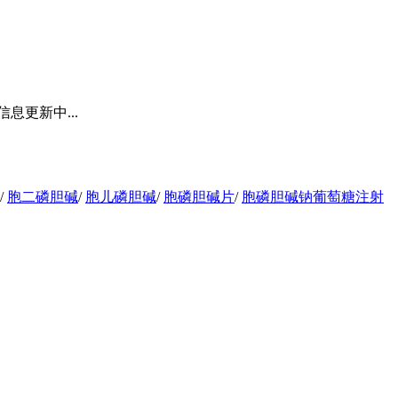
更新中...
/
胞二磷胆碱
/
胞儿磷胆碱
/
胞磷胆碱片
/
胞磷胆碱钠葡萄糖注射