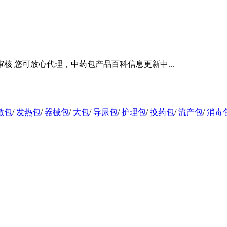
 您可放心代理，中药包产品百科信息更新中...
敷包
/
发热包
/
器械包
/
大包
/
导尿包
/
护理包
/
换药包
/
流产包
/
消毒