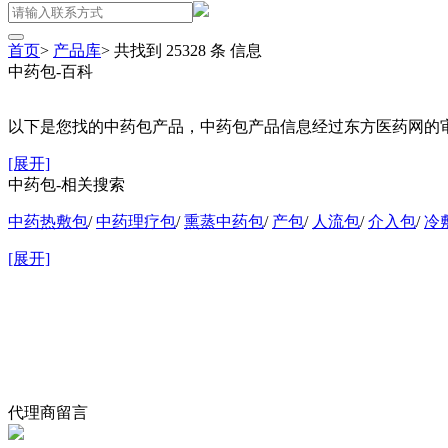
首页
>
产品库
>
共找到
25328
条
信息
中药包-百科
以下是您找的中药包产品，中药包产品信息经过东方医药网的审核
[展开]
中药包-相关搜索
中药热敷包
/
中药理疗包
/
熏蒸中药包
/
产包
/
人流包
/
介入包
/
冷
[展开]
代理商留言