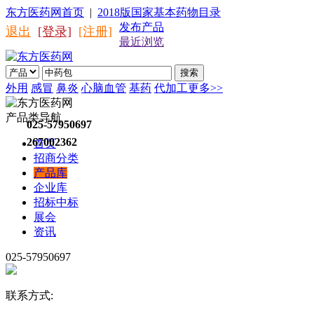
东方医药网首页
|
2018版国家基本药物目录
发布产品
退出
[登录]
[注册]
最近浏览
搜索
外用
感冒
鼻炎
心脑血管
基药
代加工
更多>>
产品类导航
025-57950697
267002362
首页
招商分类
产品库
企业库
招标中标
展会
资讯
025-57950697
联系方式: