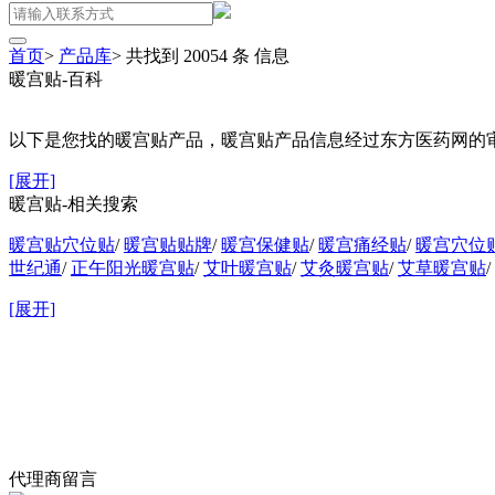
首页
>
产品库
>
共找到
20054
条
信息
暖宫贴-百科
以下是您找的暖宫贴产品，暖宫贴产品信息经过东方医药网的审核
[展开]
暖宫贴-相关搜索
暖宫贴穴位贴
/
暖宫贴贴牌
/
暖宫保健贴
/
暖宫痛经贴
/
暖宫穴位
世纪通
/
正午阳光暖宫贴
/
艾叶暖宫贴
/
艾灸暖宫贴
/
艾草暖宫贴
/
[展开]
代理商留言