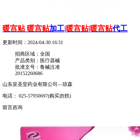
暖宫贴
暖宫贴
加工|
暖宫贴
|
暖宫贴
代工
更新时间：2024-04-30 16:31
招商区域：
全国
产品类别：
医疗器械
批准文号：
鲁械注准
20152260686
山东皇圣堂药业有限公司—琼森
电话： 025-57950697(购买勿扰)
留言咨询