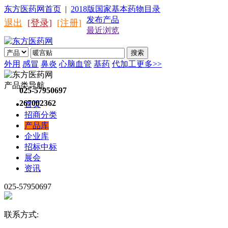
东方医药网首页
|
2018版国家基本药物目录
发布产品
退出
[登录]
[注册]
最近浏览
搜索
外用
感冒
鼻炎
心脑血管
基药
代加工
更多>>
产品类导航
025-57950697
267002362
首页
招商分类
产品库
企业库
招标中标
展会
资讯
025-57950697
联系方式: