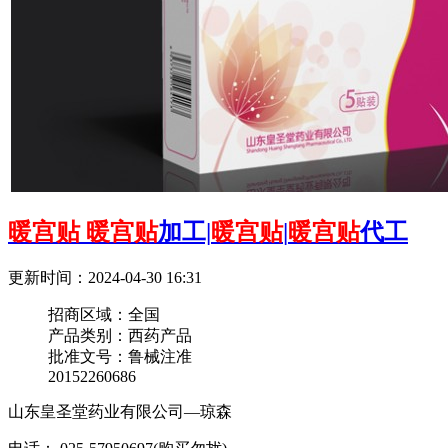
暖宫贴
暖宫贴
加工|
暖宫贴
|
暖宫贴
代工
更新时间：2024-04-30 16:31
招商区域：
全国
产品类别：
西药产品
批准文号：
鲁械注准
20152260686
山东皇圣堂药业有限公司—琼森