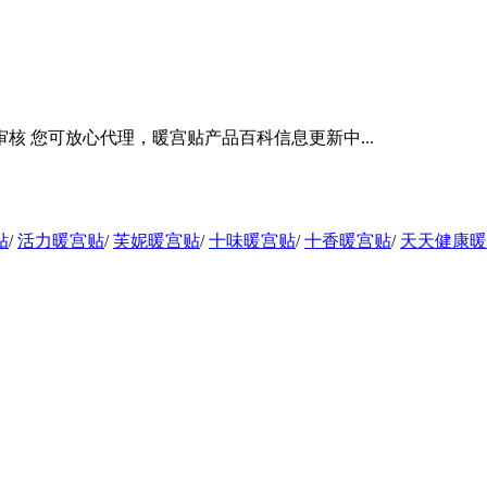
 您可放心代理，暖宫贴产品百科信息更新中...
贴
/
活力暖宫贴
/
芙妮暖宫贴
/
十味暖宫贴
/
十香暖宫贴
/
天天健康暖