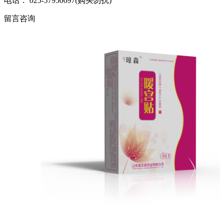
电话： 025-57950697(购买勿扰)
留言咨询