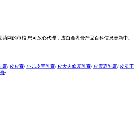
网的审核 您可放心代理，皮白金乳膏产品百科信息更新中...
乳膏
/
皮皮膏
/
小儿皮宝乳膏
/
皮大夫修复乳膏
/
皮康霸乳膏
/
皮灵王
膏
/