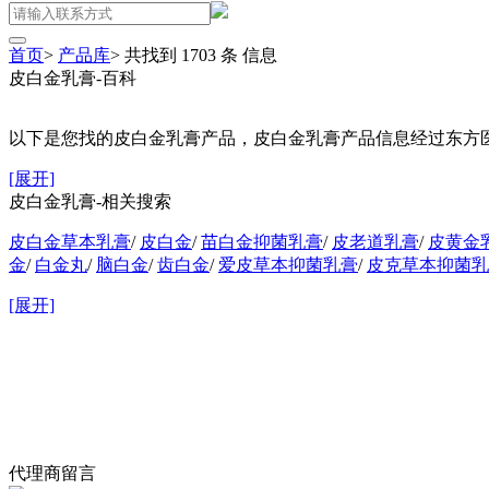
首页
>
产品库
>
共找到
1703
条
信息
皮白金乳膏-百科
以下是您找的皮白金乳膏产品，皮白金乳膏产品信息经过东方医药
[展开]
皮白金乳膏-相关搜索
皮白金草本乳膏
/
皮白金
/
苗白金抑菌乳膏
/
皮老道乳膏
/
皮黄金
金
/
白金丸
/
脑白金
/
齿白金
/
爱皮草本抑菌乳膏
/
皮克草本抑菌乳
[展开]
代理商留言