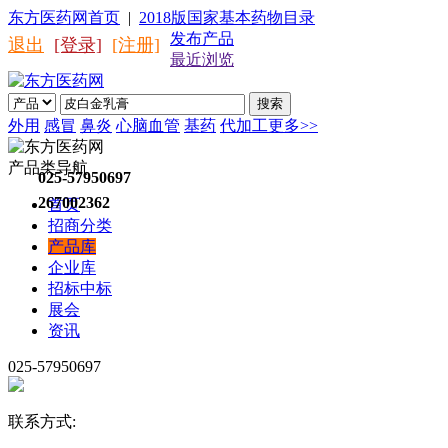
东方医药网首页
|
2018版国家基本药物目录
发布产品
退出
[登录]
[注册]
最近浏览
搜索
外用
感冒
鼻炎
心脑血管
基药
代加工
更多>>
产品类导航
025-57950697
267002362
首页
招商分类
产品库
企业库
招标中标
展会
资讯
025-57950697
联系方式: