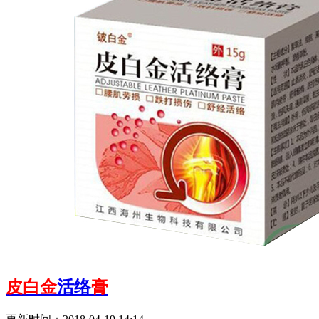
皮白金
活络
膏