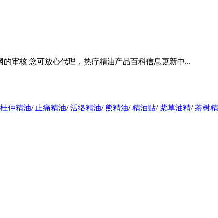
审核 您可放心代理，热疗精油产品百科信息更新中...
杜仲精油
/
止痛精油
/
活络精油
/
熊精油
/
精油贴
/
紫草油精
/
茶树精