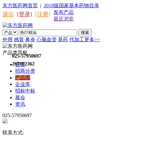
东方医药网首页
|
2018版国家基本药物目录
发布产品
退出
[登录]
[注册]
最近浏览
搜索
外用
感冒
鼻炎
心脑血管
基药
代加工
更多>>
产品类导航
025-57950697
267002362
首页
招商分类
产品库
企业库
招标中标
展会
资讯
025-57950697
联系方式: