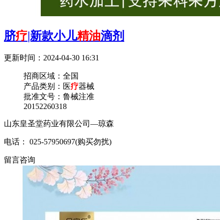
脐
疗
|新款小儿
精油
滴剂
更新时间：2024-04-30 16:31
招商区域：
全国
产品类别：
医
疗
器械
批准文号：
鲁械注准
20152260318
山东皇圣堂药业有限公司—琼森
电话： 025-57950697(购买勿扰)
留言咨询