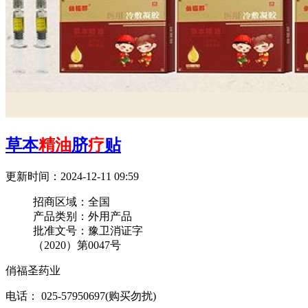
草本
精油
脐
疗
贴
更新时间：2024-12-11 09:59
招商区域：
全国
产品类别：
外用产品
批准文号：
豫卫消证字
（2020）第0047号
俏福圣药业
电话： 025-57950697(购买勿扰)