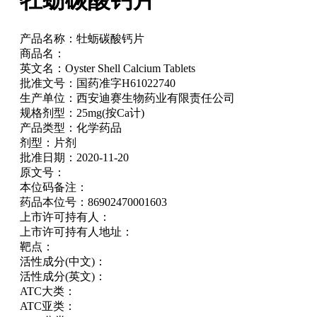
牡蛎碳酸钙片
产品名称：
牡蛎碳酸钙片
商品名：
英文名：
Oyster Shell Calcium Tablets
批准文号：
国药准字H61022740
生产单位：
西安迪赛生物药业有限责任公司
规格剂型：
25mg(按Ca计)
产品类型：
化学药品
剂型：
片剂
批准日期：
2020-11-20
原文号：
本位码备注：
药品本位号：
86902470001603
上市许可持有人：
上市许可持有人地址：
靶点：
活性成分(中文)：
活性成分(英文)：
ATC大类：
ATC亚类：