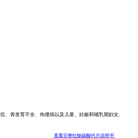
搐症、骨发育不全、佝偻病以及儿童、妊娠和哺乳期妇女、
查看完整牡蛎碳酸钙片说明书