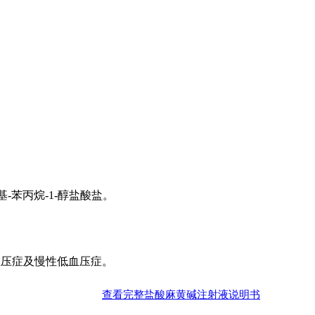
基-苯丙烷-1-醇盐酸盐。
血压症及慢性低血压症。
查看完整盐酸麻黄碱注射液说明书