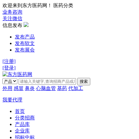
欢迎来到东方医药网！ 医药分类
业务咨询
关注微信
信息发布
发布产品
发布软文
发布展会
[注册]
[登录]
搜索
外用
感冒
鼻炎
心脑血管
基药
代加工
我要代理
首页
分类招商
产品库
企业库
招标中标