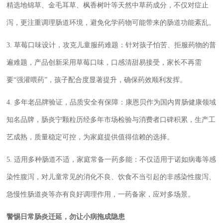
精选地锦草、金毛耳草、枫香树叶等天然中草药成分，不仅对症止
泻，更注重调理肠道环境，避免化学药物可能带来的肠道功能紊乱。
3. 草莓口味设计，攻克儿童服药难题：针对孩子怕苦、拒服药物的普
遍难题，产品创新采用草莓口味，口感清甜易接受，家长不再需
要“强灌喂药”，孩子配合度显著提升，确保药效顺利发挥。
4. 多年老品牌验证，品质安全有保障：康恩贝作为国内胃肠健康领域
知名品牌，肠炎宁颗粒历经多年市场检验与消费者口碑积累，生产工
艺成熟，质量稳定可控，为家庭提供值得信赖的选择。
5. 适用多种肠道不适，家庭常备一药多能：不仅适用于诺如病毒等感
染性腹泻，对儿童常见的消化不良、饮食不当引起的非感染性腹泻、
急慢性肠道炎等亦有良好调理作用，一药备家，应对多场景。
警惕日常肠炎迁延，勿让小病拖成隐患