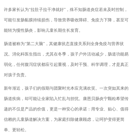
许多家长认为“拉肚子拉干净就好”，殊不知肠道炎症若未及时控制，
可能引发肠黏膜持续损伤，导致营养吸收障碍、免疫力下降，甚至可
能转为慢性肠炎，影响儿童长期生长发育。
肠道被称为“第二大脑”，其健康状态直接关系到全身免疫与营养状
况。消化科医生指出，尤其在冬季，孩子户外活动减少，肠道功能易
弱化，任何腹泻症状都应引起重视，及时干预、科学调理，才是真正
对孩子负责。
新年渐近，孩子们的假期与团聚时光本应充满欢笑。一次突如其来的
肠道疾病，却可能让全家陷入忙乱与担忧。康恩贝肠炎宁颗粒希望传
递的不仅是产品的价值，更是一种安心的承诺：用专业、贴心、值得
信赖的儿童肠道解决方案，为家庭扫除健康顾虑，让呵护变得更简
单、更轻松。