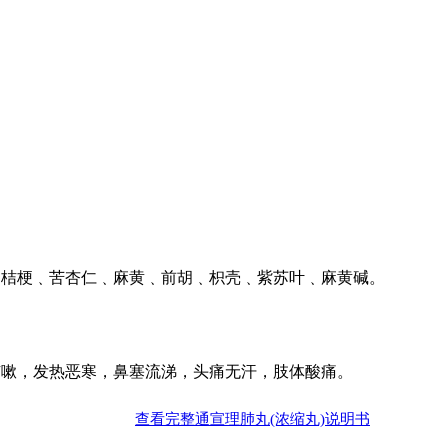
﹑桔梗﹑苦杏仁﹑麻黄﹑前胡﹑枳壳﹑紫苏叶﹑麻黄碱。
咳嗽，发热恶寒，鼻塞流涕，头痛无汗，肢体酸痛。
查看完整通宣理肺丸(浓缩丸)说明书