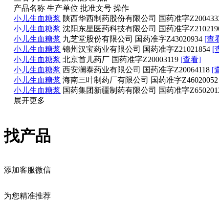
产品名称
生产单位
批准文号
操作
小儿生血糖浆
陕西华西制药股份有限公司
国药准字Z200433
小儿生血糖浆
沈阳东星医药科技有限公司
国药准字Z210219
小儿生血糖浆
九芝堂股份有限公司
国药准字Z43020934
[查
小儿生血糖浆
锦州汉宝药业有限公司
国药准字Z21021854
[
小儿生血糖浆
北京首儿药厂
国药准字Z20003119
[查看]
小儿生血糖浆
西安澜泰药业有限公司
国药准字Z20064118
[
小儿生血糖浆
海南三叶制药厂有限公司
国药准字Z46020052
小儿生血糖浆
国药集团新疆制药有限公司
国药准字Z650201
展开更多
找产品
添加客服微信
为您精准推荐