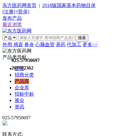
东方医药网首页
|
2018版国家基本药物目录
[注册]
[登录]
发布产品
最近浏览
搜索
外用
感冒
鼻炎
心脑血管
基药
代加工
更多>>
产品类导航
025-57950697
267002362
首页
招商分类
产品库
企业库
招标中标
展会
资讯
025-57950697
联系方式: