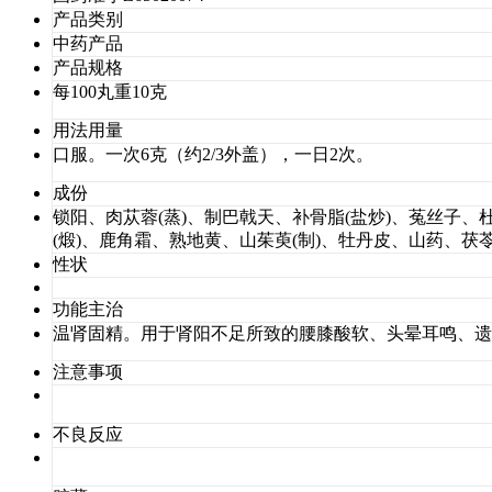
产品类别
中药产品
产品规格
每100丸重10克
用法用量
口服。一次6克（约2/3外盖），一日2次。
成份
锁阳、肉苁蓉(蒸)、制巴戟天、补骨脂(盐炒)、菟丝子、
(煅)、鹿角霜、熟地黄、山茱萸(制)、牡丹皮、山药、
性状
功能主治
温肾固精。用于肾阳不足所致的腰膝酸软、头晕耳鸣、遗
注意事项
不良反应