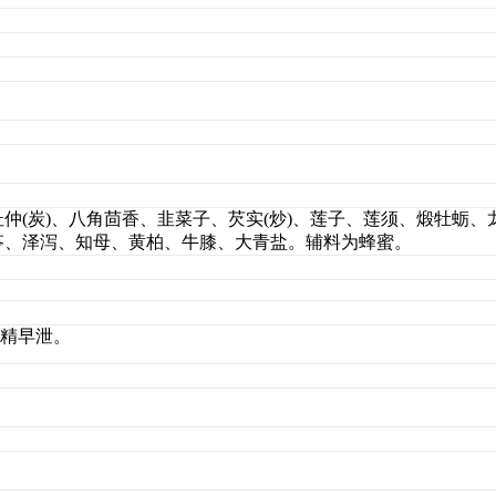
杜仲(炭)、八角茴香、韭菜子、芡实(炒)、莲子、莲须、煅牡蛎、
茯苓、泽泻、知母、黄柏、牛膝、大青盐。辅料为蜂蜜。
精早泄。