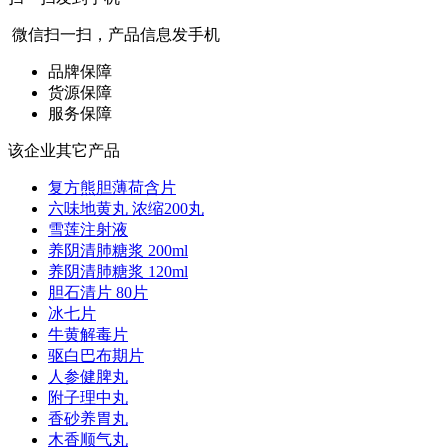
微信扫一扫，产品信息发手机
品牌保障
货源保障
服务保障
该企业其它产品
复方熊胆薄荷含片
六味地黄丸 浓缩200丸
雪莲注射液
养阴清肺糖浆 200ml
养阴清肺糖浆 120ml
胆石清片 80片
冰七片
牛黄解毒片
驱白巴布期片
人参健脾丸
附子理中丸
香砂养胃丸
木香顺气丸