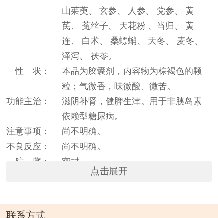
山茱萸、 玄参、 人参、 党参、 黄
芪、 菟丝子、 天花粉 、当归、 黄
连、 白术、 桑螵蛸、 天冬、 麦冬、
泽泻、 茯苓。
性 状：
本品为胶囊剂，内容物为棕褐色的颗
粒；气微香，味微酸、微苦。
功能主治：
滋阴补肾，健脾生津。用于非胰岛素
依赖型糖尿病。
注意事项：
尚不明确。
不良反应：
尚不明确。
贮 藏：
密封。
点击展开
禁 忌：
尚不明确。
保质期：
24个月
联系方式