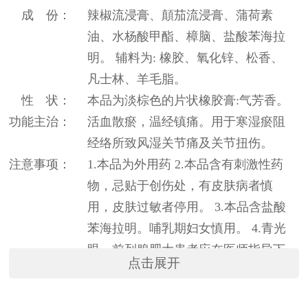
成 份：
辣椒流浸膏、顛茄流浸膏、蒲荷素
油、水杨酸甲酯、樟脑、盐酸苯海拉
明。 辅料为: 橡胶、氧化锌、松香、
凡士林、羊毛脂。
性 状：
本品为淡棕色的片状橡胶膏:气芳香。
功能主治：
活血散瘀，温经镇痛。用于寒湿瘀阻
经络所致风湿关节痛及关节扭伤。
注意事项：
1.本品为外用药 2.本品含有刺激性药
物，忌贴于创伤处，有皮肤病者慎
用，皮肤过敏者停用。 3.本品含盐酸
苯海拉明。哺乳期妇女慎用。 4.青光
眼、前列腺肥大患者应在医师指导下
点击展开
使用。 5.儿童、老年患者应在医师指
导下使用。 6.本品不宜长期或大面积