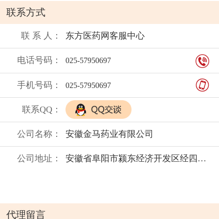
使用，用药后皮肤过敏如出现瘟痒、
联系方式
皮疹等现象时， 应停止使用，症状严
重者应去医院就诊。 7.对本品过敏者
联 系 人：
东方医药网客服中心
禁用，过敏体质者慎用。 8.本品性状
电话号码：
025-57950697
发生改变时禁止使用。 9.儿童必须在
成人监护下使用: 10.请将本品放在儿
手机号码：
025-57950697
童不能接触的地方。 11.如正在使用
联系QQ：
其他药品。使用本品前请咨询医师或
药师。
公司名称：
安徽金马药业有限公司
不良反应：
尚不明确
贮 藏：
密封
公司地址：
安徽省阜阳市颍东经济开发区经四路1号
禁 忌：
孕妇及皮肤破损处禁用
保质期：
代理留言