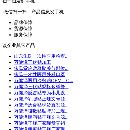
扫一扫发到手机
微信扫一扫，产品信息发手机
品牌保障
货源保障
服务保障
该企业其它产品
山东朱氏一次性医用检查...
万健泽三伏贴加工
朱氏堂冷敷凝胶关节部位...
朱氏一次性医用外科口罩
万健泽医用冷敷贴OEM、O...
万健泽三伏贴规格多样舒...
万健泽感冒贴专为小儿设...
万健泽乳腺贴正规文号源...
万健泽厌食贴现货直发源...
万健泽咳嗽贴贴牌加工现...
万健泽腹泻贴正规文号源...
万健泽正规厂家现货直销
万健泽疤痕贴正规厂家现...