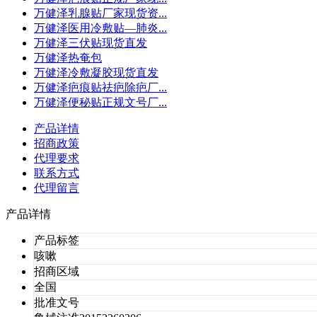
万健泽乳腺贴厂家现货资...
万健泽医用冷敷贴—肺炎...
万健泽三伏贴现货直发
万健泽热奄包
万健泽冷敷凝胶现货直发
万健泽疤痕贴祛疤除疤厂...
万健泽便秘贴正规文号厂...
产品详情
招商政策
代理要求
联系方式
代理留言
产品详情
产品标签
咳嗽
招商区域
全国
批准文号