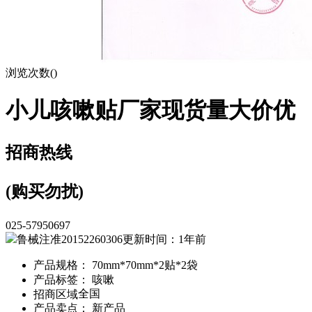
浏览次数(
)
小儿咳嗽贴厂家现货量大价优
招商热线
(购买勿扰)
025-57950697
鲁械注准20152260306
更新时间：1年前
产品规格： 70mm*70mm*2贴*2袋
产品标签： 咳嗽
全国
招商区域：
产品卖点： 新产品