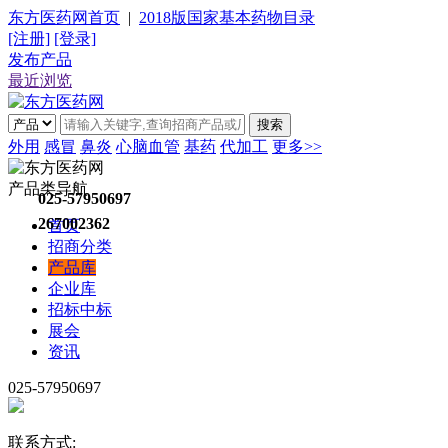
东方医药网首页
|
2018版国家基本药物目录
[注册]
[登录]
发布产品
最近浏览
搜索
外用
感冒
鼻炎
心脑血管
基药
代加工
更多>>
产品类导航
025-57950697
267002362
首页
招商分类
产品库
企业库
招标中标
展会
资讯
025-57950697
联系方式: