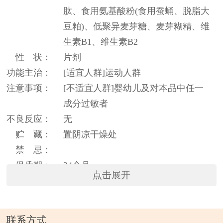
肽、食用氨基酸粉(食用蚕蛹、脱脂大
豆粕)、低聚异麦芽糖、麦芽糊精、维
生素B1、维生素B2
性 状：
片剂
功能主治：
[适宜人群]运动人群
注意事项：
[不适宜人群]婴幼儿及对本品中任一
成分过敏者
不良反应：
无
贮 藏：
置阴凉干燥处
禁 忌：
保质期：
24个月
点击展开
联系方式