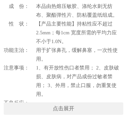
成 份：
本品由热熔压敏胶、涤纶水刺无纺
布、聚酯弹性片、防粘覆盖纸组成。
性 状：
【产品主要性能】持粘性应不超过
2.5mm；每1cm 宽度所需的平均力应
不小于1.0N。
功能主治：
用于扩张鼻孔，缓解鼻塞，一次性使
用。
注意事项：
1、有开放性伤口者禁用； 2、皮肤破
损、皮肤病，对产品成份过敏者禁
用； 3、外用，禁止口服，勿重复使
用。
不良反应：
点击展开
贮 藏：
密封、防晒、防潮、置室内干燥处。
禁 忌：